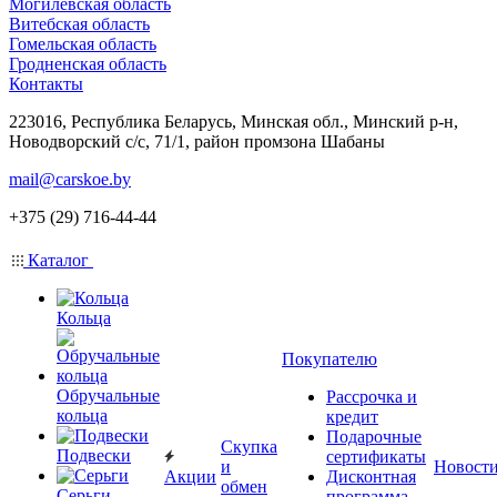
Могилевская область
Витебская область
Гомельская область
Гродненская область
Контакты
223016, Республика Беларусь, Минская обл., Минский р-н,
Новодворский с/с, 71/1, район промзона Шабаны
mail@carskoe.by
+375 (29) 716-44-44
Каталог
Кольца
Покупателю
Обручальные
Рассрочка и
кольца
кредит
Подарочные
Скупка
Подвески
сертификаты
и
Новост
Акции
Дисконтная
обмен
Серьги
программа