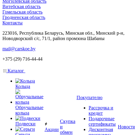
Могилевская область
Витебская область
Гомельская область
Гродненская область
Контакты
223016, Республика Беларусь, Минская обл., Минский р-н,
Новодворский с/с, 71/1, район промзона Шабаны
mail@carskoe.by
+375 (29) 716-44-44
Каталог
Кольца
Покупателю
Обручальные
Рассрочка и
кольца
кредит
Подарочные
Скупка
Подвески
сертификаты
и
Новост
Акции
Дисконтная
обмен
Серьги
программа