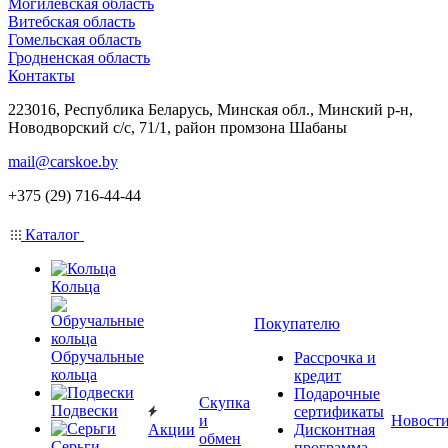
Могилевская область
Витебская область
Гомельская область
Гродненская область
Контакты
223016, Республика Беларусь, Минская обл., Минский р-н,
Новодворский с/с, 71/1, район промзона Шабаны
mail@carskoe.by
+375 (29) 716-44-44
Каталог
Кольца
Покупателю
Обручальные
Рассрочка и
кольца
кредит
Подарочные
Скупка
Подвески
сертификаты
и
Новост
Акции
Дисконтная
обмен
Серьги
программа