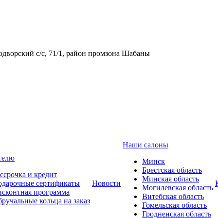
одворский с/с, 71/1, район промзона Шабаны
Наши салоны
телю
Минск
Брестская область
ссрочка и кредит
Минская область
одарочные сертификаты
Новости
Могилевская область
сконтная программа
Витебская область
ручальные кольца на заказ
Гомельская область
Гродненская область