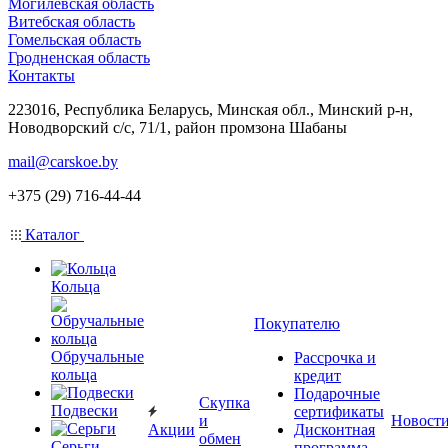
Могилевская область
Витебская область
Гомельская область
Гродненская область
Контакты
223016, Республика Беларусь, Минская обл., Минский р-н,
Новодворский с/с, 71/1, район промзона Шабаны
mail@carskoe.by
+375 (29) 716-44-44
Каталог
Кольца
Покупателю
Обручальные
Рассрочка и
кольца
кредит
Подарочные
Скупка
Подвески
сертификаты
и
Новост
Акции
Дисконтная
обмен
Серьги
программа