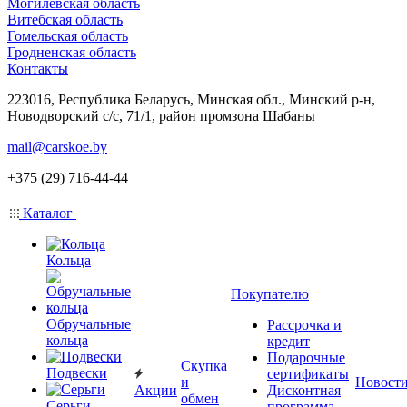
Могилевская область
Витебская область
Гомельская область
Гродненская область
Контакты
223016, Республика Беларусь, Минская обл., Минский р-н,
Новодворский с/с, 71/1, район промзона Шабаны
mail@carskoe.by
+375 (29) 716-44-44
Каталог
Кольца
Покупателю
Обручальные
Рассрочка и
кольца
кредит
Подарочные
Скупка
Подвески
сертификаты
и
Новост
Акции
Дисконтная
обмен
Серьги
программа