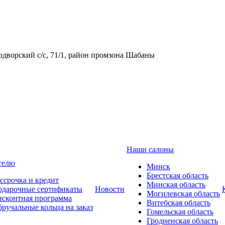
одворский с/с, 71/1, район промзона Шабаны
Наши салоны
телю
Минск
Брестская область
ссрочка и кредит
Минская область
одарочные сертификаты
Новости
Могилевская область
сконтная программа
Витебская область
ручальные кольца на заказ
Гомельская область
Гродненская область