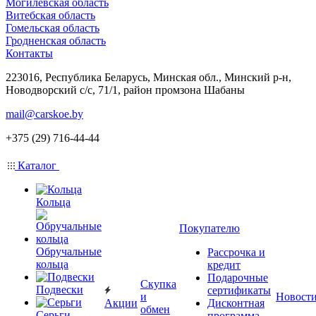
Могилевская область
Витебская область
Гомельская область
Гродненская область
Контакты
223016, Республика Беларусь, Минская обл., Минский р-н,
Новодворский с/с, 71/1, район промзона Шабаны
mail@carskoe.by
+375 (29) 716-44-44
Каталог
Кольца
Покупателю
Обручальные
Рассрочка и
кольца
кредит
Подарочные
Скупка
Подвески
сертификаты
и
Новост
Акции
Дисконтная
обмен
Серьги
программа