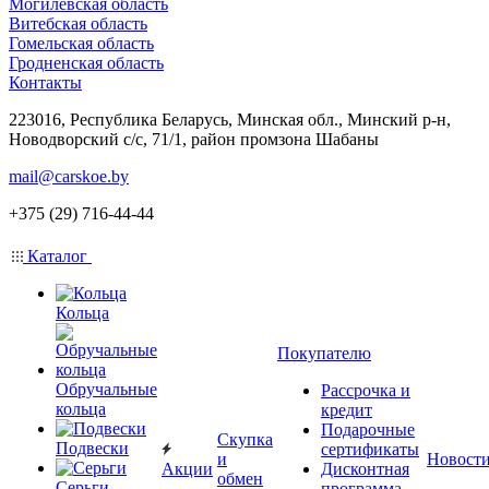
Могилевская область
Витебская область
Гомельская область
Гродненская область
Контакты
223016, Республика Беларусь, Минская обл., Минский р-н,
Новодворский с/с, 71/1, район промзона Шабаны
mail@carskoe.by
+375 (29) 716-44-44
Каталог
Кольца
Покупателю
Обручальные
Рассрочка и
кольца
кредит
Подарочные
Скупка
Подвески
сертификаты
и
Новост
Акции
Дисконтная
обмен
Серьги
программа