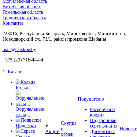
Могилевская область
Витебская область
Гомельская область
Гродненская область
Контакты
223016, Республика Беларусь, Минская обл., Минский р-н,
Новодворский с/с, 71/1, район промзона Шабаны
mail@carskoe.by
+375 (29) 716-44-44
Каталог
Кольца
Покупателю
Обручальные
Рассрочка и
кольца
кредит
Подарочные
Скупка
Подвески
сертификаты
и
Новост
Акции
Дисконтная
обмен
Серьги
программа