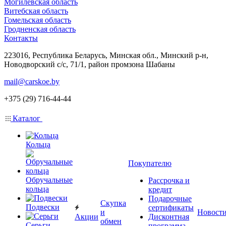
Могилевская область
Витебская область
Гомельская область
Гродненская область
Контакты
223016, Республика Беларусь, Минская обл., Минский р-н,
Новодворский с/с, 71/1, район промзона Шабаны
mail@carskoe.by
+375 (29) 716-44-44
Каталог
Кольца
Покупателю
Обручальные
Рассрочка и
кольца
кредит
Подарочные
Скупка
Подвески
сертификаты
и
Новост
Акции
Дисконтная
обмен
Серьги
программа