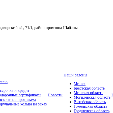
одворский с/с, 71/1, район промзона Шабаны
Наши салоны
телю
Минск
Брестская область
ссрочка и кредит
Минская область
одарочные сертификаты
Новости
Могилевская область
сконтная программа
Витебская область
ручальные кольца на заказ
Гомельская область
Гродненская область