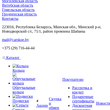
Могилевская область
Витебская область
Гомельская область
Гродненская область
Контакты
223016, Республика Беларусь, Минская обл., Минский р-н,
Новодворский с/с, 71/1, район промзона Шабаны
mail@carskoe.by
+375 (29) 716-44-44
Каталог
Кольца
Покупателю
Обручальные
Рассрочка и
кольца
кредит
Подарочные
Скупка
Подвески
сертификаты
и
Новост
Акции
Дисконтная
обмен
Серьги
программа